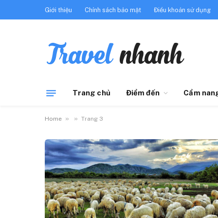
Giới thiệu
Chính sách bảo mật
Điều khoản sử dụng
Trang chủ
Điểm đến
Cẩm nang
»
»
Home
Trang 3