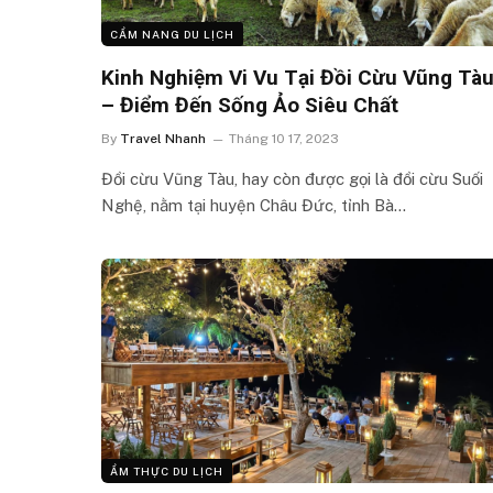
CẨM NANG DU LỊCH
Kinh Nghiệm Vi Vu Tại Đồi Cừu Vũng Tà
– Điểm Đến Sống Ảo Siêu Chất
By
Travel Nhanh
Tháng 10 17, 2023
Đồi cừu Vũng Tàu, hay còn được gọi là đồi cừu Suối
Nghệ, nằm tại huyện Châu Đức, tỉnh Bà…
ẨM THỰC DU LỊCH