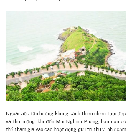
Ngoài việc tận hưởng khung cảnh thiên nhiên tươi đẹp
và thơ mộng, khi đến Mũi Nghinh Phong, bạn còn có
thể tham gia vào các hoạt động giải trí thú vị như cắm