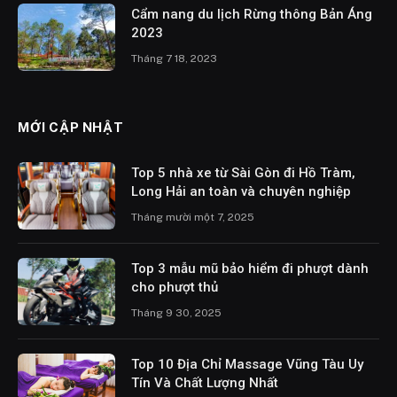
Cẩm nang du lịch Rừng thông Bản Áng
2023
Tháng 7 18, 2023
MỚI CẬP NHẬT
Top 5 nhà xe từ Sài Gòn đi Hồ Tràm,
Long Hải an toàn và chuyên nghiệp
Tháng mười một 7, 2025
Top 3 mẫu mũ bảo hiểm đi phượt dành
cho phượt thủ
Tháng 9 30, 2025
Top 10 Địa Chỉ Massage Vũng Tàu Uy
Tín Và Chất Lượng Nhất