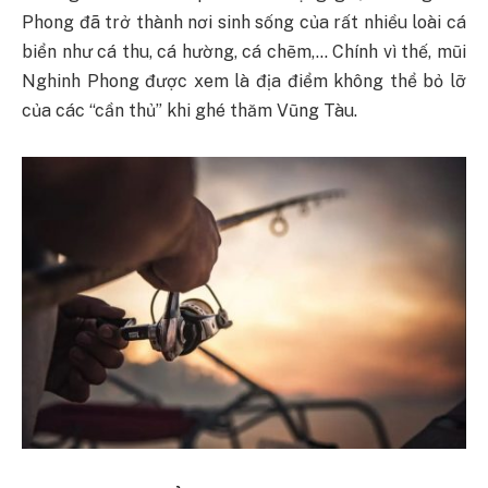
Phong đã trở thành nơi sinh sống của rất nhiều loài cá
biển như cá thu, cá hường, cá chẽm,… Chính vì thế, mũi
Nghinh Phong được xem là địa điểm không thể bỏ lỡ
của các “cần thủ” khi ghé thăm Vũng Tàu.