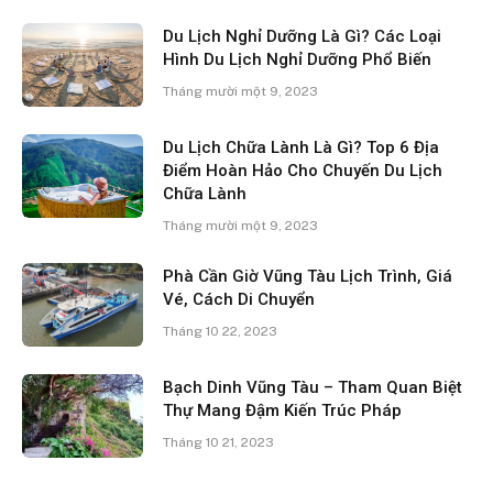
Du Lịch Nghỉ Dưỡng Là Gì? Các Loại
Hình Du Lịch Nghỉ Dưỡng Phổ Biến
Tháng mười một 9, 2023
Du Lịch Chữa Lành Là Gì? Top 6 Địa
Điểm Hoàn Hảo Cho Chuyến Du Lịch
Chữa Lành
Tháng mười một 9, 2023
Phà Cần Giờ Vũng Tàu Lịch Trình, Giá
Vé, Cách Di Chuyển
Tháng 10 22, 2023
Bạch Dinh Vũng Tàu – Tham Quan Biệt
Thự Mang Đậm Kiến Trúc Pháp
Tháng 10 21, 2023