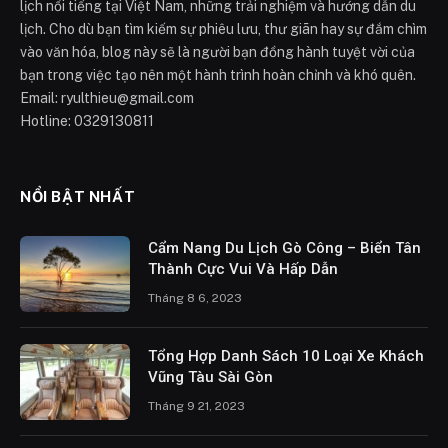
lịch nổi tiếng tại Việt Nam, những trải nghiệm và hướng dẫn du
lịch. Cho dù bạn tìm kiếm sự phiêu lưu, thư giãn hay sự đắm chìm
vào văn hóa, blog này sẽ là người bạn đồng hành tuyệt vời của
bạn trong việc tạo nên một hành trình hoàn chỉnh và khó quên.
Email: ryulthieu@gmail.com
Hotline: 0329130811
NỔI BẬT NHẤT
Cẩm Nang Du Lịch Gò Công – Biển Tân
Thành Cực Vui Và Hấp Dẫn
Tháng 8 6, 2023
Tổng Hợp Danh Sách 10 Loại Xe Khách
Vũng Tàu Sài Gòn
Tháng 9 21, 2023