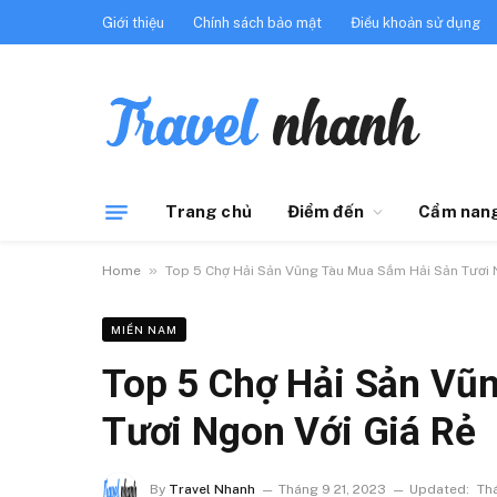
Giới thiệu
Chính sách bảo mật
Điều khoản sử dụng
Trang chủ
Điểm đến
Cẩm nang
»
Home
Top 5 Chợ Hải Sản Vũng Tàu Mua Sắm Hải Sản Tươi 
MIỀN NAM
Top 5 Chợ Hải Sản Vũ
Tươi Ngon Với Giá Rẻ
By
Travel Nhanh
Tháng 9 21, 2023
Updated:
Th