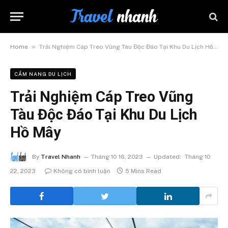
»
Home
Trải Nghiệm Cáp Treo Vũng Tàu Độc Đáo Tại Khu Du Lịch Hồ Mây
CẨM NANG DU LỊCH
Trải Nghiệm Cáp Treo Vũng
Tàu Độc Đáo Tại Khu Du Lịch
Hồ Mây
By
Travel Nhanh
Tháng 10 16, 2023
Updated:
Tháng 10
22, 2023
Không có bình luận
5 Mins Read