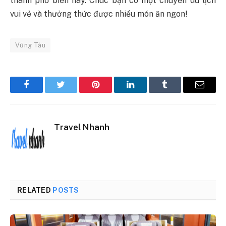
thành phố biển này. Chúc bạn có một chuyến du lịch
vui vẻ và thưởng thức được nhiều món ăn ngon!
Vũng Tàu
Facebook
Twitter
Pinterest
LinkedIn
Tumblr
Email
Travel Nhanh
RELATED
POSTS