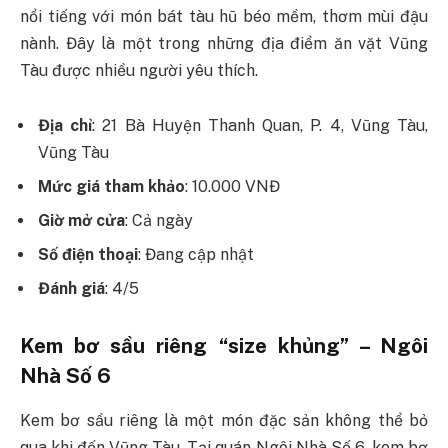
nổi tiếng với món bát tàu hũ béo mềm, thơm mùi đậu
nành. Đây là một trong những địa điểm ăn vặt Vũng
Tàu được nhiều người yêu thích.
Địa chỉ
: 21 Bà Huyện Thanh Quan, P. 4, Vũng Tàu,
Vũng Tàu
Mức giá tham khảo
: 10.000 VNĐ
Giờ mở cửa
: Cả ngày
Số điện thoại
: Đang cập nhật
Đánh giá
: 4/5
Kem bơ sầu riêng “size khủng” – Ngôi
Nhà Số 6
Kem bơ sầu riêng là một món đặc sản không thể bỏ
qua khi đến Vũng Tàu. Tại quán Ngôi Nhà Số 6, kem bơ