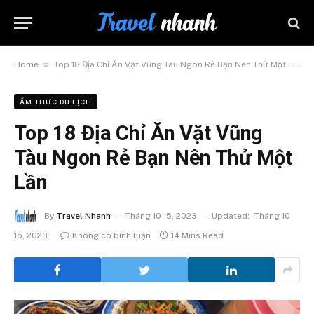
»
Home
Top 18 Địa Chỉ Ăn Vặt Vũng Tàu Ngon Rẻ Bạn Nên Thử Một Lần
ẨM THỰC DU LỊCH
Top 18 Địa Chỉ Ăn Vặt Vũng
Tàu Ngon Rẻ Bạn Nên Thử Một
Lần
By
Travel Nhanh
Tháng 10 15, 2023
Updated:
Tháng 10
15, 2023
Không có bình luận
14 Mins Read