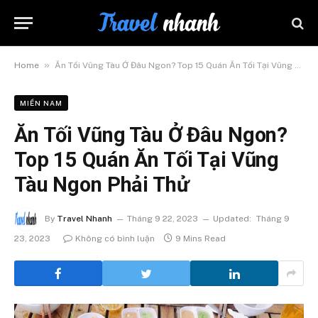
»
Home
Ăn Tối Vũng Tàu Ở Đâu Ngon? Top 15 Quán Ăn Tối Tại Vũng Tàu Ngon Phải Thử
MIỀN NAM
Ăn Tối Vũng Tàu Ở Đâu Ngon?
Top 15 Quán Ăn Tối Tại Vũng
Tàu Ngon Phải Thử
By
Travel Nhanh
Tháng 9 22, 2023
Updated:
Tháng 9
23, 2023
Không có bình luận
9 Mins Read