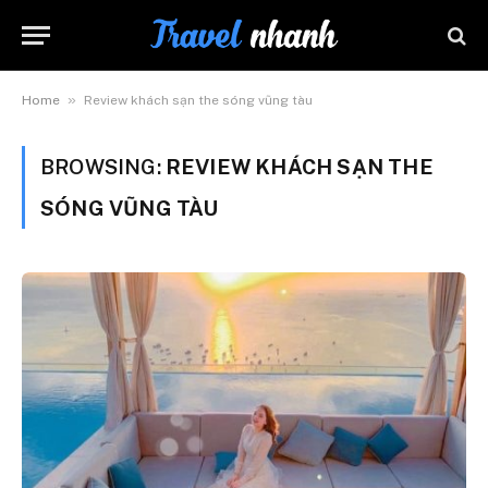
»
Home
Review khách sạn the sóng vũng tàu
BROWSING:
REVIEW KHÁCH SẠN THE
SÓNG VŨNG TÀU