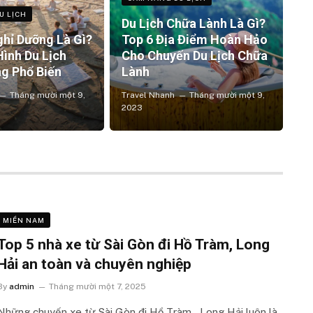
U LỊCH
Du Lịch Chữa Lành Là Gì?
ghỉ Dưỡng Là Gì?
Top 6 Địa Điểm Hoàn Hảo
Hình Du Lịch
Cho Chuyến Du Lịch Chữa
g Phổ Biến
Lành
Tháng mười một 9,
Travel Nhanh
Tháng mười một 9,
2023
MIỀN NAM
Top 5 nhà xe từ Sài Gòn đi Hồ Tràm, Long
Hải an toàn và chuyên nghiệp
By
admin
Tháng mười một 7, 2025
Những chuyến xe từ Sài Gòn đi Hồ Tràm – Long Hải luôn là