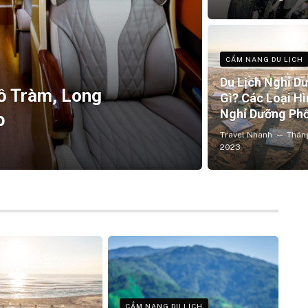
CẨM NANG DU LỊCH
Du Lịch Nghỉ D
Hồ Tràm, Long
Gì? Các Loại Hì
Nghỉ Dưỡng Phổ
p
Travel Nhanh
Thán
2023
CẨM NANG DU LỊCH