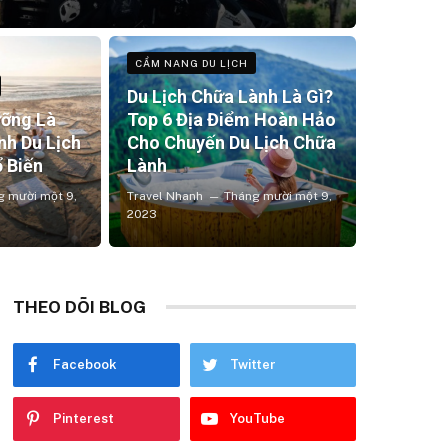
CẨM NANG DU LỊCH
Du Lịch Chữa Lành Là Gì?
ưỡng Là
Top 6 Địa Điểm Hoàn Hảo
nh Du Lịch
Cho Chuyến Du Lịch Chữa
 Biến
Lành
g mười một 9,
Travel Nhanh
Tháng mười một 9,
2023
THEO DÕI BLOG
Facebook
Twitter
Pinterest
YouTube