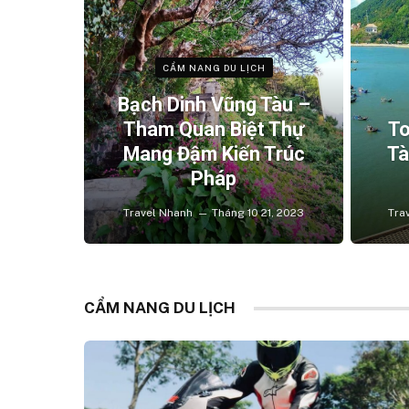
CẨM NANG DU LỊCH
Bạch Dinh Vũng Tàu –
Tham Quan Biệt Thự
To
Mang Đậm Kiến Trúc
Tà
Pháp
Travel Nhanh
Tháng 10 21, 2023
Tra
CẨM NANG DU LỊCH