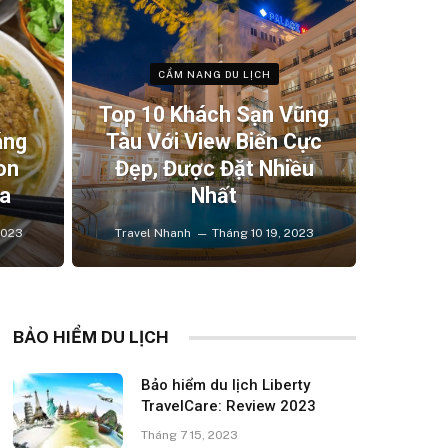
CẨM NANG DU LỊCH
Top 10 Khách Sạn Vũng
áng
Tàu Với View Biển Cực
on
Đẹp, Được Đặt Nhiều
a
Nhất
2023
Travel Nhanh
Tháng 10 19, 2023
BẢO HIỂM DU LỊCH
Bảo hiểm du lịch Liberty
TravelCare: Review 2023
Tháng 7 15, 2023