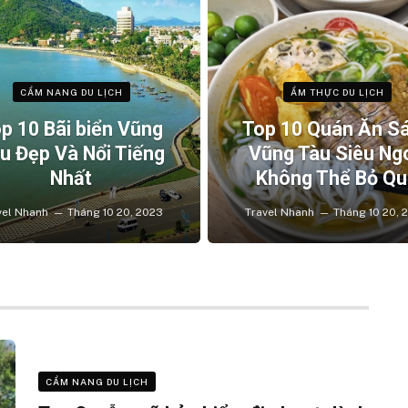
CẨM NANG DU LỊCH
ẨM THỰC DU LỊCH
p 10 Bãi biển Vũng
Top 10 Quán Ăn S
u Đẹp Và Nổi Tiếng
Vũng Tàu Siêu Ng
Nhất
Không Thể Bỏ Qu
vel Nhanh
Tháng 10 20, 2023
Travel Nhanh
Tháng 10 20, 
CẨM NANG DU LỊCH