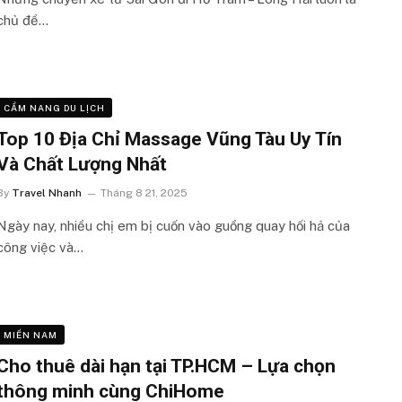
chủ đề…
CẨM NANG DU LỊCH
Top 10 Địa Chỉ Massage Vũng Tàu Uy Tín
Và Chất Lượng Nhất
By
Travel Nhanh
Tháng 8 21, 2025
Ngày nay, nhiều chị em bị cuốn vào guồng quay hối hả của
công việc và…
MIỀN NAM
Cho thuê dài hạn tại TP.HCM – Lựa chọn
thông minh cùng ChiHome