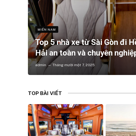
MIỀN NAM
Top 5 nhà xe từ Sài Gòn đi 
Hải an toàn và chuyên nghiệ
admin
Tháng mười một 7, 2025
TOP BÀI VIẾT