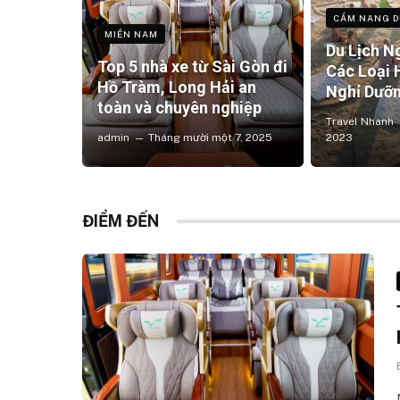
CẨM NANG D
MIỀN NAM
Du Lịch N
Top 5 nhà xe từ Sài Gòn đi
Các Loại 
Hồ Tràm, Long Hải an
Nghỉ Dưỡn
toàn và chuyên nghiệp
Travel Nhanh
admin
Tháng mười một 7, 2025
2023
ĐIỂM ĐẾN