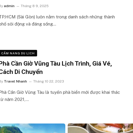
By
admin
Tháng 8 9, 2025
TP.HCM (Sài Gòn) luôn nằm trong danh sách những thành
phố sôi động và đáng sống…
CẨM NANG DU LỊCH
Phà Cần Giờ Vũng Tàu Lịch Trình, Giá Vé,
Cách Di Chuyển
By
Travel Nhanh
Tháng 10 22, 2023
Phà Cần Giờ Vũng Tàu là tuyến phà biển mới được khai thác
từ năm 2021,…