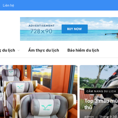
Liên hệ
 du lịch
Ẩm thực du lịch
Bảo hiểm du lịch
CẨM NANG DU LỊCH
Top 3 mẫu mũ 
thủ
admin
Tháng 9 30,