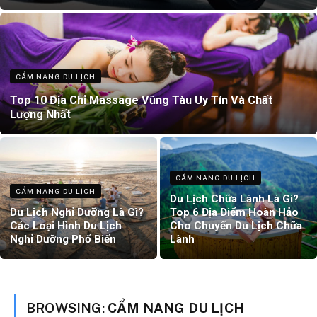
CẨM NANG DU LỊCH
Top 10 Địa Chỉ Massage Vũng Tàu Uy Tín Và Chất
Lượng Nhất
CẨM NANG DU LỊCH
CẨM NANG DU LỊCH
Du Lịch Chữa Lành Là Gì?
Du Lịch Nghỉ Dưỡng Là Gì?
Top 6 Địa Điểm Hoàn Hảo
Các Loại Hình Du Lịch
Cho Chuyến Du Lịch Chữa
Nghỉ Dưỡng Phổ Biến
Lành
BROWSING:
CẨM NANG DU LỊCH