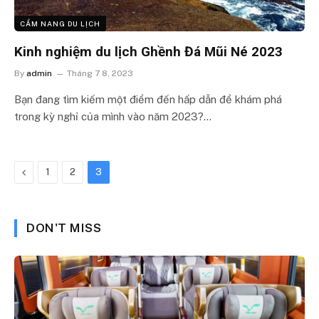
CẨM NANG DU LỊCH
Kinh nghiệm du lịch Ghềnh Đá Mũi Né 2023
By
admin
Tháng 7 8, 2023
Bạn đang tìm kiếm một điểm đến hấp dẫn để khám phá
trong kỳ nghỉ của mình vào năm 2023?…
Previous
1
2
3
DON'T MISS