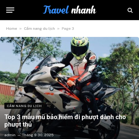
»
»
Home
Cẩm nang du lịch
Page 3
CẨM NANG DU LỊCH
Top 3 mẫu mũ bảo hiểm đi phượt dành cho
phượt thủ
admin
Tháng 9 30, 2025